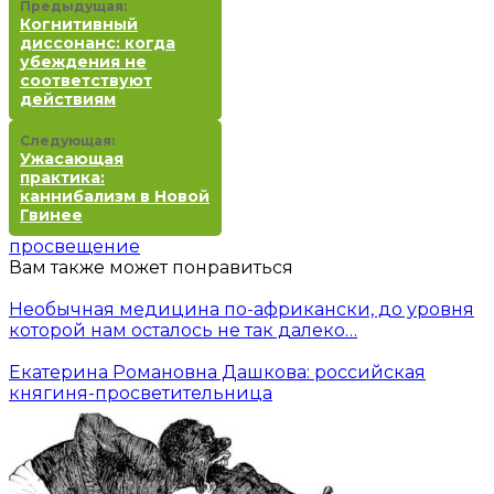
Предыдущая:
Когнитивный
диссонанс: когда
убеждения не
соответствуют
действиям
Следующая:
Ужасающая
практика:
каннибализм в Новой
Гвинее
просвещение
Вам также может понравиться
Необычная медицина по-африкански, до уровня
которой нам осталось не так далеко…
Екатерина Романовна Дашкова: российская
княгиня-просветительница