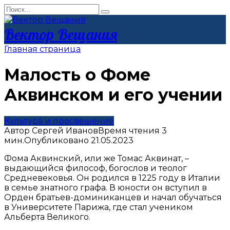
Перейти
Search
к
for:
контенту
Вектор Вещания
Главная страница
Малость о Фоме
Аквинском и его учении
Культура и просвещение
Автор
Сергей Иванов
Время чтения
3
мин.
Опубликовано
21.05.2023
Фома Аквинский, или же Томас Аквинат, –
выдающийся философ, богослов и теолог
Средневековья. Он родился в 1225 году в Италии
в семье знатного графа. В юности он вступил в
Орден братьев-доминиканцев и начал обучаться
в Университете Парижа, где стал учеником
Альберта Великого.