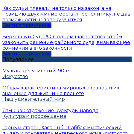
Как судьи плевали не только на закон, а на
позицию двух министерств и госполитику, не дав
возможности человеку учиться
Вести с перчинкой
Верховный Суд РФ в одном шаге от того, чтобы
узаконить решение районного суда, вызывающее
сомнения в его законности
Вести с перчинкой
Популярное
Музыка десятилетий. 90-е
Искусство
Общая характеристика мировых океанов и их
значение для жизни на планете
Наш удивительный мир
Язык как отражение культуры народа
Культура и просвещение
Горный старец Хасан ибн Саббах: мистический
лидер и основатель интересного исмаилитского