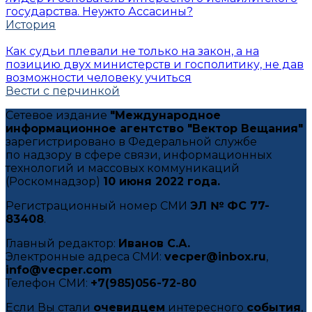
государства. Неужто Ассасины?
История
Как судьи плевали не только на закон, а на
позицию двух министерств и госполитику, не дав
возможности человеку учиться
Вести с перчинкой
Сетевое издание
"Международное
информационное агентство "Вектор Вещания"
зарегистрировано в Федеральной службе
по надзору в сфере связи, информационных
технологий и массовых коммуникаций
(Роскомнадзор)
10 июня 2022 года.
Регистрационный номер СМИ
ЭЛ № ФС 77-
83408
.
Главный редактор:
Иванов С.А.
Электронные адреса СМИ:
vecper@inbox.ru
,
info@vecper.com
Телефон СМИ:
+7(985)056-72-80
Если Вы стали
очевидцем
интересного
события
,