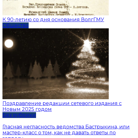
К 90-летию со дня основания ВолгГМУ
Общество
Поздравление редакции сетевого издания с
Новым 2025 годом
Без рубрики
Гласная негласность ведомства Бастрыкина, или
мастер-класс о том, как не давать ответы по