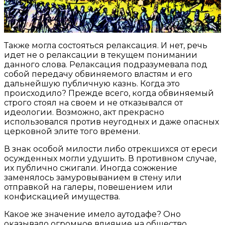
Также могла состояться релаксация. И нет, речь
идет не о релаксации в текущем понимании
данного слова. Релаксация подразумевала под
собой передачу обвиняемого властям и его
дальнейшую публичную казнь. Когда это
происходило? Прежде всего, когда обвиняемый
строго стоял на своем и не отказывался от
идеологии. Возможно, акт прекрасно
использовался против неугодных и даже опасных
церковной элите того времени.
В знак особой милости либо отрекшихся от ереси
осужденных могли удушить. В противном случае,
их публично сжигали. Иногда сожжение
заменялось замуровыванием в стену или
отправкой на галеры, повешением или
конфискацией имущества.
Какое же значение имело аутодафе? Оно
оказывало огромное влияние на общество