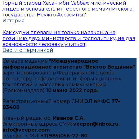
Горный старец Хасан ибн Саббах: мистический
лидер и основатель интересного исмаилитского
государства. Неужто Ассасины?
История
Как судьи плевали не только на закон, а на
позицию двух министерств и госполитику, не дав
возможности человеку учиться
Вести с перчинкой
Сетевое издание
"Международное
информационное агентство "Вектор Вещания"
зарегистрировано в Федеральной службе
по надзору в сфере связи, информационных
технологий и массовых коммуникаций
(Роскомнадзор)
10 июня 2022 года.
Регистрационный номер СМИ
ЭЛ № ФС 77-
83408
.
Главный редактор:
Иванов С.А.
Электронные адреса СМИ:
vecper@inbox.ru
,
info@vecper.com
Телефон СМИ:
+7(985)056-72-80