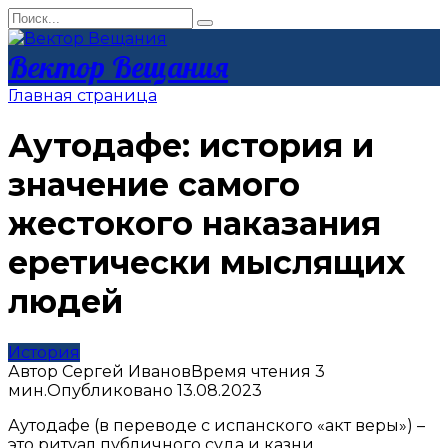
Перейти
Search
к
for:
контенту
Вектор Вещания
Главная страница
Аутодафе: история и
значение самого
жестокого наказания
еретически мыслящих
людей
История
Автор
Сергей Иванов
Время чтения
3
мин.
Опубликовано
13.08.2023
Аутодафе (в переводе с испанского «акт веры») –
это ритуал публичного суда и казни,