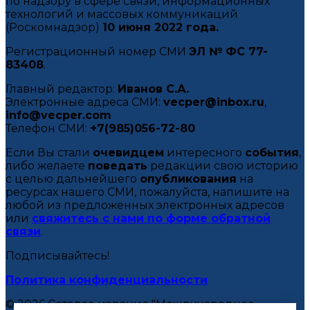
по надзору в сфере связи, информационных
технологий и массовых коммуникаций
(Роскомнадзор)
10 июня 2022 года.
Регистрационный номер СМИ
ЭЛ № ФС 77-
83408
.
Главный редактор:
Иванов С.А.
Электронные адреса СМИ:
vecper@inbox.ru
,
info@vecper.com
Телефон СМИ:
+7(985)056-72-80
Если Вы стали
очевидцем
интересного
события
,
либо желаете
поведать
редакции свою историю
с целью дальнейшего
опубликования
на
ресурсах нашего СМИ, пожалуйста, напишите на
любой из предложенных электронных адресов
или
свяжитесь с нами по форме обратной
связи
.
Подписывайтесь!
Политика конфиденциальности
© 2026 Сетевое издание "Международное