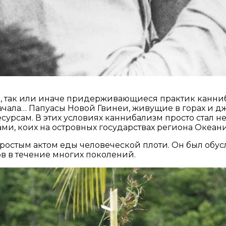
, так или иначе придерживающиеся практик канниба
чала… Папуасы Новой Гвинеи, живущие в горах и д
рсам. В этих условиях каннибализм просто стал н
ами, коих на островных государствах региона Океан
простым актом еды человеческой плоти. Он был обу
в в течение многих поколений.