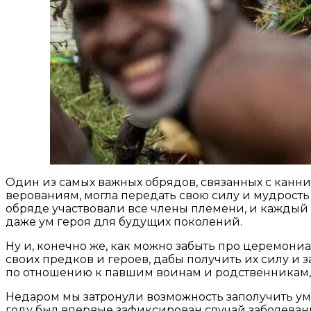
Один из самых важных обрядов, связанных с канни
верованиям, могла передать свою силу и мудрость т
обряде участвовали все члены племени, и каждый до
даже ум героя для будущих поколений.
Ну и, конечно же, как можно забыть про церемони
своих предков и героев, дабы получить их силу и
по отношению к павшим воинам и родственникам, н
Недаром мы затронули возможность заполучить ум
году был впервые зафиксирован случай заболевани