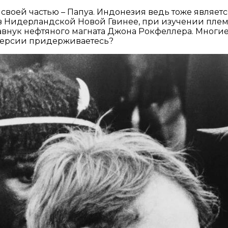
воей частью – Папуа. Индонезия ведь тоже являетс
 в Нидерландской Новой Гвинее, при изучении плем
нук нефтяного магната Джона Рокфеллера. Многие п
 версии придерживаетесь?