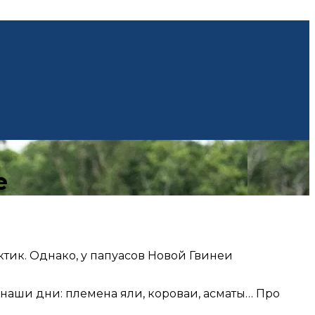
е
тик. Однако, у папуасов Новой Гвинеи
 наши дни: племена яли, короваи, асматы… Про