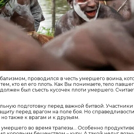
бализмом, проводился в честь умершего воина, кото
ем, кто ел его плоть. Как Вы понимаете, тело павше
лжен был съесть кусочек плоти умершего. Считается,
альную подготовку перед важной битвой. Участники
 защиту перед врагом на поле боя. Но справедливос
о также к врагам и к друзьям.
 умершего во время трапезы… Особенно продуктивен
я коровьим бешенством – куру. А такой недуг возн