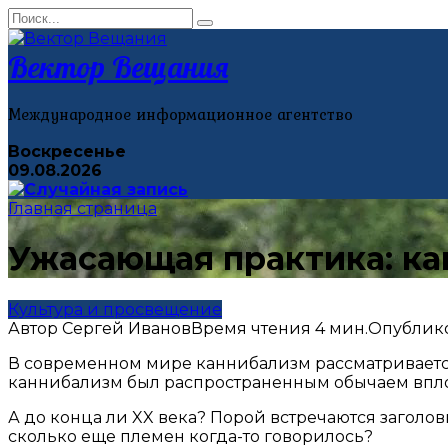
Перейти
Search
к
for:
контенту
Вектор Вещания
Международное информационное агентство
Воскресенье
09.08.2026
Главная страница
Ужасающая практика: ка
Культура и просвещение
Автор
Сергей Иванов
Время чтения
4 мин.
Опублик
В современном мире каннибализм рассматривается 
каннибализм был распространенным обычаем вплот
А до конца ли XX века? Порой встречаются заголо
сколько еще племен когда-то говорилось?