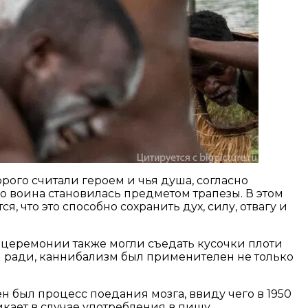
рого считали героем и чья душа, согласно
го воина становилась предметом трапезы. В этом
 что это способно сохранить дух, силу, отвагу и
 церемонии также могли съедать кусочки плоти
ти ради, каннибализм был применителен не только
 был процесс поедания мозга, ввиду чего в 1950
икает в случае употребления в пищу