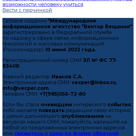
возможности человеку учиться
Вести с перчинкой
Сетевое издание
"Международное
информационное агентство "Вектор Вещания"
зарегистрировано в Федеральной службе
по надзору в сфере связи, информационных
технологий и массовых коммуникаций
(Роскомнадзор)
10 июня 2022 года.
Регистрационный номер СМИ
ЭЛ № ФС 77-
83408
.
Главный редактор:
Иванов С.А.
Электронные адреса СМИ:
vecper@inbox.ru
,
info@vecper.com
Телефон СМИ:
+7(985)056-72-80
Если Вы стали
очевидцем
интересного
события
,
либо желаете
поведать
редакции свою историю
с целью дальнейшего
опубликования
на
ресурсах нашего СМИ, пожалуйста, напишите на
любой из предложенных электронных адресов
или
свяжитесь с нами по форме обратной