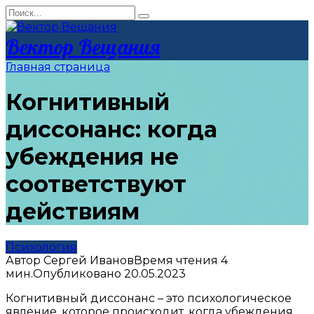
Перейти
Search
к
for:
контенту
Вектор Вещания
Главная страница
Когнитивный
диссонанс: когда
убеждения не
соответствуют
действиям
Психология
Автор
Сергей Иванов
Время чтения
4
мин.
Опубликовано
20.05.2023
Когнитивный диссонанс – это психологическое
явление, которое происходит, когда убеждения