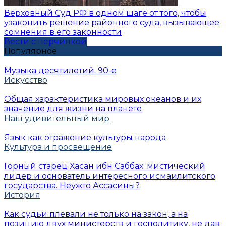
Верховный Суд РФ в одном шаге от того, чтобы
узаконить решение районного суда, вызывающее
сомнения в его законности
Вести с перчинкой
Популярное
Музыка десятилетий. 90-е
Искусство
Общая характеристика мировых океанов и их
значение для жизни на планете
Наш удивительный мир
Язык как отражение культуры народа
Культура и просвещение
Горный старец Хасан ибн Саббах: мистический
лидер и основатель интересного исмаилитского
государства. Неужто Ассасины?
История
Как судьи плевали не только на закон, а на
позицию двух министерств и госполитику, не дав