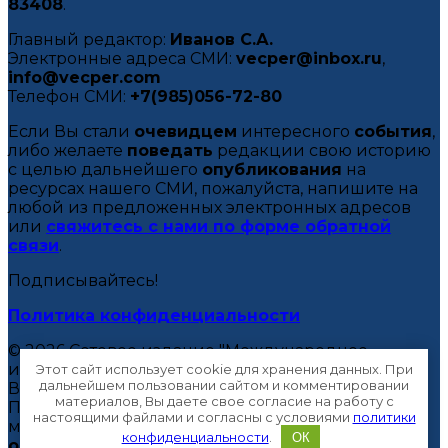
83408
.
Главный редактор:
Иванов С.А.
Электронные адреса СМИ:
vecper@inbox.ru
,
info@vecper.com
Телефон СМИ:
+7(985)056-72-80
Если Вы стали
очевидцем
интересного
события
,
либо желаете
поведать
редакции свою историю
с целью дальнейшего
опубликования
на
ресурсах нашего СМИ, пожалуйста, напишите на
любой из предложенных электронных адресов
или
свяжитесь с нами по форме обратной
связи
.
Подписывайтесь!
Политика конфиденциальности
© 2026 Сетевое издание "Международное
информационное агентство "Вектор Вещания".
Этот сайт использует cookie для хранения данных. При
дальнейшем пользовании сайтом и комментировании
Все права
защищены
.
материалов, Вы даете свое согласие на работу с
При
полном
или
частичном
использовании
настоящими файлами и согласны с условиями
политики
материалов ссылка на МИА "Вектор Вещания"
конфиденциальности
.
ОК
обязательна
. 16+