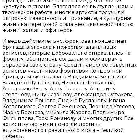
бригада также имела значение для развития
культуры в стране. Благодаря ее выступлениям и
творческой работе, многие артисты получили
широкую известность и признание, а культурная
жизнь на передовой стала неотъемлемой частью
жизни солдат и офицеров.
И ведь действительно, фронтовая концертная
бригада включала множество талантливых
артистов, которые добровольно отправились на
фронт, чтобы помочь солдатам и офицерам в
борьбе за свою страну. Среди наиболее известных
артистов-участников фронтовой концертной
бригады можно назвать Владимира Зельдина,
Клавдию Шульженко, Николая Черкасова,
Анастасию Зуеву, Аллу Тарасову, Ангелину
Степанову, Нину Сазонову, Александра Остужева,
Владимира Ершова, Лидию Русланову, Ивана
Козловского, Сергея Лемешева, Леонида Утесова,
Марка Бернеса, Михаила Жарова, Владимира
Филиппова, Тосю Романову и многих других. Все
артисты-участники помогли достичь
единственного правильного итога – Великой
победы.