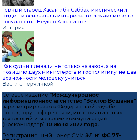
Горный старец Хасан ибн Саббах: мистический
лидер и основатель интересного исмаилитского
государства. Неужто Ассасины?
История
Как судьи плевали не только на закон, а на
позицию двух министерств и госполитику, не дав
возможности человеку учиться
Вести с перчинкой
Сетевое издание
"Международное
информационное агентство "Вектор Вещания"
зарегистрировано в Федеральной службе
по надзору в сфере связи, информационных
технологий и массовых коммуникаций
(Роскомнадзор)
10 июня 2022 года.
Регистрационный номер СМИ
ЭЛ № ФС 77-