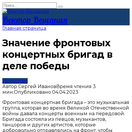
Перейти
Search
к
for:
контенту
Вектор Вещания
Главная страница
Значение фронтовых
концертных бригад в
деле победы
Искусство
Автор
Сергей Иванов
Время чтения
3
мин.
Опубликовано
04.04.2023
Фронтовая концертная бригада – это музыкальная
группа, которая во время Великой Отечественной
войны давала концерты военным на передовой.
Бригада состояла из певцов, музыкантов,
танцоров и других артистов, которые
добровольно отправлялись на фронт, чтобы