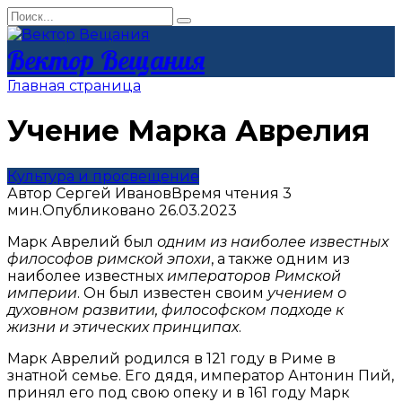
Перейти
Search
к
for:
контенту
Вектор Вещания
Главная страница
Учение Марка Аврелия
Культура и просвещение
Автор
Сергей Иванов
Время чтения
3
мин.
Опубликовано
26.03.2023
Марк Аврелий был
одним из наиболее известных
философов римской эпохи
, а также одним из
наиболее известных
императоров Римской
империи
. Он был известен своим
учением о
духовном развитии, философском подходе к
жизни и этических принципах
.
Марк Аврелий родился в 121 году в Риме в
знатной семье. Его дядя, император Антонин Пий,
принял его под свою опеку и в 161 году Марк