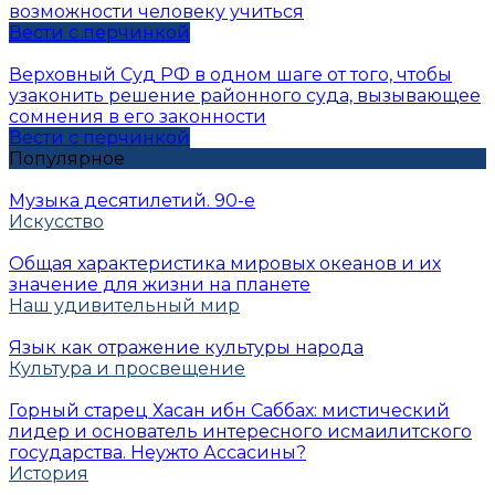
возможности человеку учиться
Вести с перчинкой
Верховный Суд РФ в одном шаге от того, чтобы
узаконить решение районного суда, вызывающее
сомнения в его законности
Вести с перчинкой
Популярное
Музыка десятилетий. 90-е
Искусство
Общая характеристика мировых океанов и их
значение для жизни на планете
Наш удивительный мир
Язык как отражение культуры народа
Культура и просвещение
Горный старец Хасан ибн Саббах: мистический
лидер и основатель интересного исмаилитского
государства. Неужто Ассасины?
История