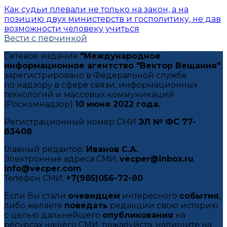
Как судьи плевали не только на закон, а на
позицию двух министерств и госполитику, не дав
возможности человеку учиться
Вести с перчинкой
Сетевое издание
"Международное
информационное агентство "Вектор Вещания"
зарегистрировано в Федеральной службе
по надзору в сфере связи, информационных
технологий и массовых коммуникаций
(Роскомнадзор)
10 июня 2022 года.
Регистрационный номер СМИ
ЭЛ № ФС 77-
83408
.
Главный редактор:
Иванов С.А.
Электронные адреса СМИ:
vecper@inbox.ru
,
info@vecper.com
Телефон СМИ:
+7(985)056-72-80
Если Вы стали
очевидцем
интересного
события
,
либо желаете
поведать
редакции свою историю
с целью дальнейшего
опубликования
на
ресурсах нашего СМИ, пожалуйста, напишите на