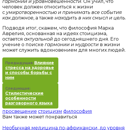
гармонии и уравновешенности
. Он учил, что
человек должен относиться к жизни
с
умиротворенностью и принимать все события
как должное
, а также
находить в них смысл и цель
.
Подводя итог, скажем, что философия Марка
Аврелия, основанная на идеях стоицизма,
остается
актуальной
до сегодняшнего дня. Его
учение о поиске
гармонии и мудрости
в жизни
может служить вдохновением для многих людей.
Влияние
Предыдущая:
стресса на здоровье
и способы борьбы с
ним
Следующая:
Стилистические
особенности
разговорного языка
просвещение
стоицизм
философия
Вам также может понравиться
Необычная медицина по-африкански, до уровня