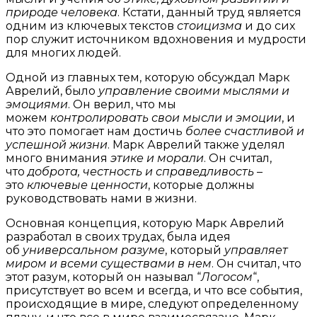
природе человека
. Кстати, данный труд является
одним из ключевых текстов
стоицизма
и до сих
пор служит источником вдохновения и мудрости
для многих людей.
Одной из главных тем, которую обсуждал Марк
Аврелий, было
управление своими мыслями и
эмоциями
. Он верил, что мы
можем
контролировать свои мысли и эмоции
, и
что это помогает нам достичь
более счастливой и
успешной жизни
. Марк Аврелий также уделял
много внимания
этике и морали
. Он считал,
что
доброта, честность и справедливость
–
это
ключевые ценности
, которые должны
руководствовать нами в жизни.
Основная концепция, которую Марк Аврелий
разработал в своих трудах, была идея
об
универсальном разуме
, который
управляет
миром и всеми существами в нем
. Он считал, что
этот разум, который он называл “
Логосом
“,
присутствует во всем и всегда, и что все события,
происходящие в мире, следуют определенному