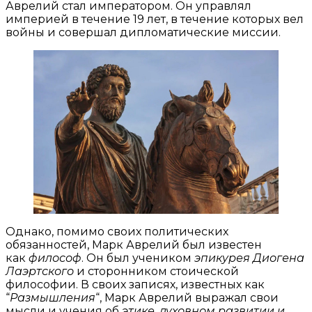
Аврелий стал императором. Он управлял
империей в течение 19 лет, в течение которых вел
войны и совершал дипломатические миссии.
Однако, помимо своих политических
обязанностей, Марк Аврелий был известен
как
философ
. Он был учеником
эпикурея Диогена
Лаэртского
и сторонником стоической
философии. В своих записях, известных как
“
Размышления
“, Марк Аврелий выражал свои
мысли и учения об
этике, духовном развитии и