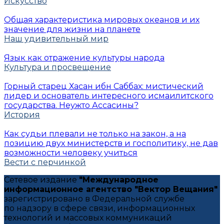
Искусство
Общая характеристика мировых океанов и их
значение для жизни на планете
Наш удивительный мир
Язык как отражение культуры народа
Культура и просвещение
Горный старец Хасан ибн Саббах: мистический
лидер и основатель интересного исмаилитского
государства. Неужто Ассасины?
История
Как судьи плевали не только на закон, а на
позицию двух министерств и госполитику, не дав
возможности человеку учиться
Вести с перчинкой
Сетевое издание
"Международное
информационное агентство "Вектор Вещания"
зарегистрировано в Федеральной службе
по надзору в сфере связи, информационных
технологий и массовых коммуникаций