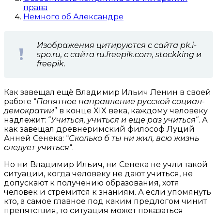
права
Немного об Александре
Изображения цитируются с сайта pk.i-
spo.ru, с сайта ru.freepik.com, stockking и
freepik.
Как завещал ещё Владимир Ильич Ленин в своей
работе “
Попятное направление русской социал-
демократии
” в конце XIX века, каждому человеку
надлежит: “
Учиться, учиться и еще раз учиться
“. А
как завещал древнеримский философ Луций
Анней Сенека: “
Сколько б ты ни жил, всю жизнь
следует учиться
“.
Но ни Владимир Ильич, ни Сенека не учли такой
ситуации, когда человеку не дают учиться, не
допускают к получению образования, хотя
человек и стремится к знаниям. А если упомянуть
кто, а самое главное под каким предлогом чинит
препятствия, то ситуация может показаться