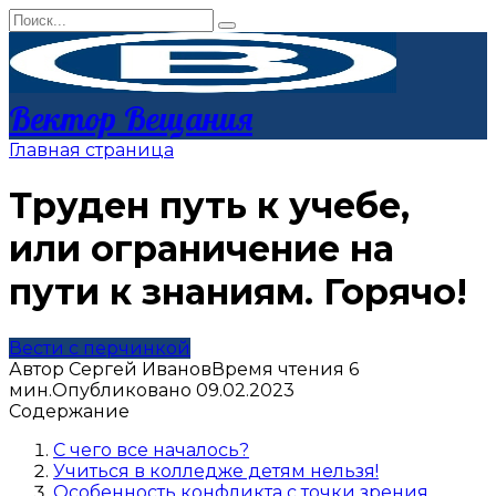
Перейти
Search
к
for:
контенту
Вектор Вещания
Главная страница
Труден путь к учебе,
или ограничение на
пути к знаниям. Горячо!
Вести с перчинкой
Автор
Сергей Иванов
Время чтения
6
мин.
Опубликовано
09.02.2023
Содержание
С чего все началось?
Учиться в колледже детям нельзя!
Особенность конфликта с точки зрения