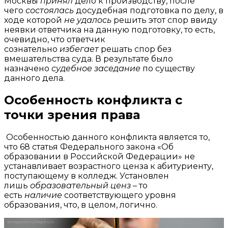
Москвы
принял
дело к производству, после
чего
состоялась
досудебная подготовка по делу, в
ходе которой
не удалось
решить этот спор ввиду
неявки ответчика на данную подготовку, то есть,
очевидно, что ответчик
сознательно
избегает
решать спор без
вмешательства суда. В результате было
назначено
судебное заседание
по существу
данного дела.
Особенность конфликта с
точки зрения права
Особенностью данного конфликта является то,
что 68 статья Федерального закона «Об
образовании в Российской Федерации» не
устанавливает возрастного ценза к абитуриенту,
поступающему в колледж. Установлен
лишь
образовательный
ценз
– то
есть
наличие
соответствующего уровня
образования, что, в целом, логично.