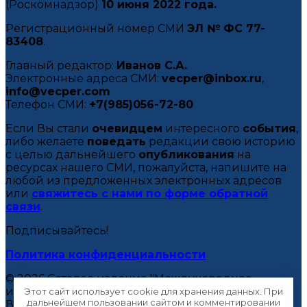
(Роскомнадзор)
10 июня 2022 года.
Регистрационный номер СМИ
ЭЛ № ФС 77-
83408
.
Главный редактор:
Иванов С.А.
Электронные адреса СМИ:
vecper@inbox.ru
,
info@vecper.com
Телефон СМИ:
+7(985)056-72-80
Если Вы стали
очевидцем
интересного
события
,
либо желаете
поведать
редакции свою историю
с целью дальнейшего
опубликования
на
ресурсах нашего СМИ, пожалуйста, напишите на
любой из предложенных электронных адресов
или
свяжитесь с нами по форме обратной
связи
.
Подписывайтесь!
Политика конфиденциальности
© 2026 Сетевое издание "Международное
информационное агентство "Вектор Вещания".
Этот сайт использует cookie для хранения данных. При
дальнейшем пользовании сайтом и комментировании
Все права
защищены
.