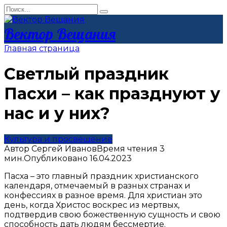
Перейти
Search
к
for:
контенту
Вектор Вещания
Главная страница
Светлый праздник
Пасхи – как празднуют у
нас и у них?
Культура и просвещение
Автор
Сергей Иванов
Время чтения
3
мин.
Опубликовано
16.04.2023
Пасха – это главный праздник христианского
календаря, отмечаемый в разных странах и
конфессиях в разное время. Для христиан это
день, когда Христос воскрес из мертвых,
подтвердив свою божественную сущность и свою
способность дать людям бессмертие.