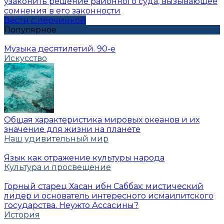
узаконить решение районного суда, вызывающее
сомнения в его законности
Вести с перчинкой
Популярное
Музыка десятилетий. 90-е
Искусство
Общая характеристика мировых океанов и их
значение для жизни на планете
Наш удивительный мир
Язык как отражение культуры народа
Культура и просвещение
Горный старец Хасан ибн Саббах: мистический
лидер и основатель интересного исмаилитского
государства. Неужто Ассасины?
История