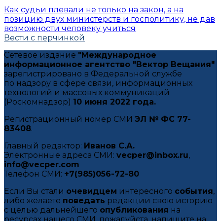
Как судьи плевали не только на закон, а на
позицию двух министерств и госполитику, не дав
возможности человеку учиться
Вести с перчинкой
Сетевое издание
"Международное
информационное агентство "Вектор Вещания"
зарегистрировано в Федеральной службе
по надзору в сфере связи, информационных
технологий и массовых коммуникаций
(Роскомнадзор)
10 июня 2022 года.
Регистрационный номер СМИ
ЭЛ № ФС 77-
83408
.
Главный редактор:
Иванов С.А.
Электронные адреса СМИ:
vecper@inbox.ru
,
info@vecper.com
Телефон СМИ:
+7(985)056-72-80
Если Вы стали
очевидцем
интересного
события
,
либо желаете
поведать
редакции свою историю
с целью дальнейшего
опубликования
на
ресурсах нашего СМИ, пожалуйста, напишите на