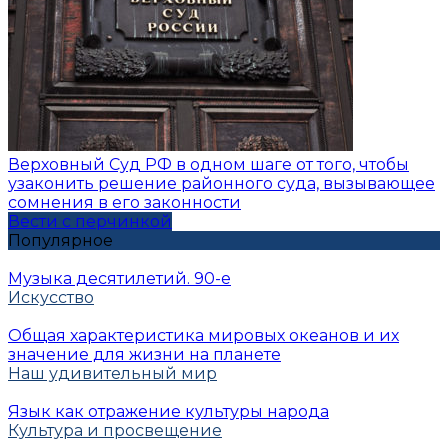
Верховный Суд РФ в одном шаге от того, чтобы
узаконить решение районного суда, вызывающее
сомнения в его законности
Вести с перчинкой
Популярное
Музыка десятилетий. 90-е
Искусство
Общая характеристика мировых океанов и их
значение для жизни на планете
Наш удивительный мир
Язык как отражение культуры народа
Культура и просвещение