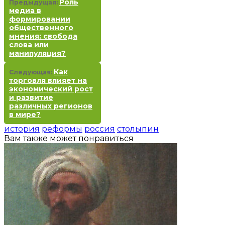
Роль
Предыдущая:
медиа в
формировании
общественного
мнения: свобода
слова или
манипуляция?
Как
Следующая:
торговля влияет на
экономический рост
и развитие
различных регионов
в мире?
история
реформы
россия
столыпин
Вам также может понравиться