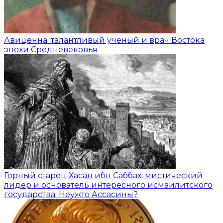
Авиценна: талантливый ученый и врач Востока
эпохи Средневековья
Горный старец Хасан ибн Саббах: мистический
лидер и основатель интересного исмаилитского
государства. Неужто Ассасины?