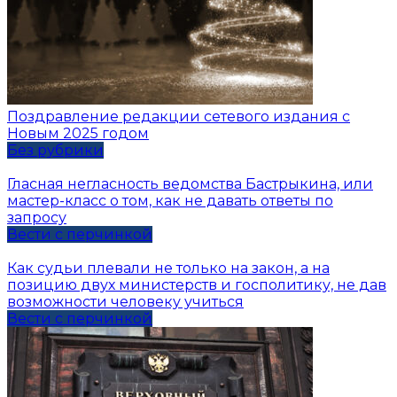
Поздравление редакции сетевого издания с
Новым 2025 годом
Без рубрики
Гласная негласность ведомства Бастрыкина, или
мастер-класс о том, как не давать ответы по
запросу
Вести с перчинкой
Как судьи плевали не только на закон, а на
позицию двух министерств и госполитику, не дав
возможности человеку учиться
Вести с перчинкой