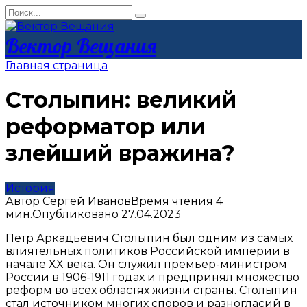
Перейти
Search
к
for:
контенту
Вектор Вещания
Главная страница
Столыпин: великий
реформатор или
злейший вражина?
История
Автор
Сергей Иванов
Время чтения
4
мин.
Опубликовано
27.04.2023
Петр Аркадьевич Столыпин был одним из самых
влиятельных политиков Российской империи в
начале XX века. Он служил премьер-министром
России в 1906-1911 годах и предпринял множество
реформ во всех областях жизни страны. Столыпин
стал источником многих споров и разногласий в