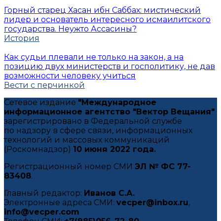
Горный старец Хасан ибн Саббах: мистический
лидер и основатель интересного исмаилитского
государства. Неужто Ассасины?
История
Как судьи плевали не только на закон, а на
позицию двух министерств и госполитику, не дав
возможности человеку учиться
Вести с перчинкой
Сетевое издание
"Международное
информационное агентство "Вектор Вещания"
зарегистрировано в Федеральной службе
по надзору в сфере связи, информационных
технологий и массовых коммуникаций
(Роскомнадзор)
10 июня 2022 года.
Регистрационный номер СМИ
ЭЛ № ФС 77-
83408
.
Главный редактор:
Иванов С.А.
Электронные адреса СМИ:
vecper@inbox.ru
,
info@vecper.com