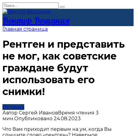
Перейти
Search
к
for:
контенту
Вектор Вещания
Главная страница
Рентген и представить
не мог, как советские
граждане будут
использовать его
снимки!
История
Автор
Сергей Иванов
Время чтения
3
мин.
Опубликовано
24.08.2023
Что Вам приходит первым на ум, когда Вы
слышите слово «рентген»? Наверное,