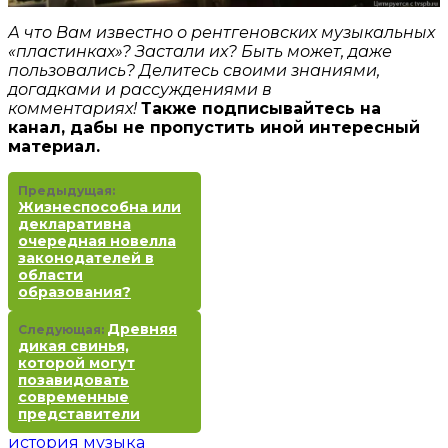
А что Вам известно о рентгеновских музыкальных
«пластинках»? Застали их? Быть может, даже
пользовались? Делитесь своими знаниями,
догадками и рассуждениями в
комментариях!
Также подписывайтесь на
канал, дабы не пропустить иной интересный
материал.
Предыдущая:
Жизнеспособна или
декларативна
очередная новелла
законодателей в
области
образования?
Древняя
Следующая:
дикая свинья,
которой могут
позавидовать
современные
представители
история
музыка