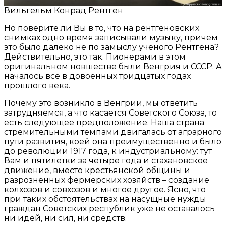
Вильгельм Конрад Рентген
Но поверите ли Вы в то, что на рентгеновских
снимках одно время записывали музыку, причем
это было далеко не по замыслу ученого Рентгена?
Действительно, это так. Пионерами в этом
оригинальном новшестве были Венгрия и СССР. А
началось все в довоенных тридцатых годах
прошлого века.
Почему это возникло в Венгрии, мы ответить
затрудняемся, а что касается Советского Союза, то
есть следующее предположение. Наша страна
стремительными темпами двигалась от аграрного
пути развития, коей она преимущественно и было
до революции 1917 года, к индустриальному: тут
Вам и пятилетки за четыре года и стахановское
движение, вместо крестьянской общины и
разрозненных фермерских хозяйств – создание
колхозов и совхозов и многое другое. Ясно, что
при таких обстоятельствах на насущные нужды
граждан Советских республик уже не оставалось
ни идей, ни сил, ни средств.