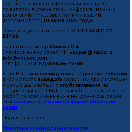
зарегистрировано в Федеральной службе
по надзору в сфере связи, информационных
технологий и массовых коммуникаций
(Роскомнадзор)
10 июня 2022 года.
Регистрационный номер СМИ
ЭЛ № ФС 77-
83408
.
Главный редактор:
Иванов С.А.
Электронные адреса СМИ:
vecper@inbox.ru
,
info@vecper.com
Телефон СМИ:
+7(985)056-72-80
Если Вы стали
очевидцем
интересного
события
,
либо желаете
поведать
редакции свою историю
с целью дальнейшего
опубликования
на
ресурсах нашего СМИ, пожалуйста, напишите на
любой из предложенных электронных адресов
или
свяжитесь с нами по форме обратной
связи
.
Подписывайтесь!
Политика конфиденциальности