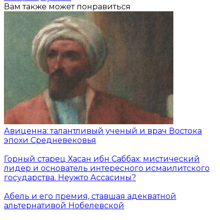
Вам также может понравиться
Авиценна: талантливый ученый и врач Востока
эпохи Средневековья
Горный старец Хасан ибн Саббах: мистический
лидер и основатель интересного исмаилитского
государства. Неужто Ассасины?
Абель и его премия, ставшая адекватной
альтернативой Нобелевской