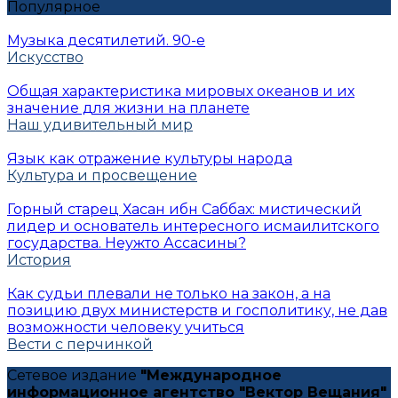
Популярное
Музыка десятилетий. 90-е
Искусство
Общая характеристика мировых океанов и их
значение для жизни на планете
Наш удивительный мир
Язык как отражение культуры народа
Культура и просвещение
Горный старец Хасан ибн Саббах: мистический
лидер и основатель интересного исмаилитского
государства. Неужто Ассасины?
История
Как судьи плевали не только на закон, а на
позицию двух министерств и госполитику, не дав
возможности человеку учиться
Вести с перчинкой
Сетевое издание
"Международное
информационное агентство "Вектор Вещания"