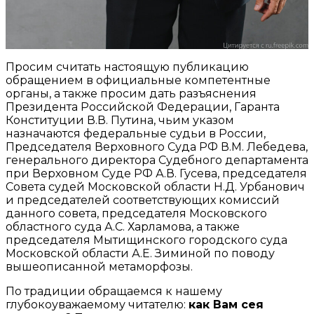
Просим считать настоящую публикацию
обращением в официальные компетентные
органы, а также просим дать разъяснения
Президента Российской Федерации, Гаранта
Конституции В.В. Путина, чьим указом
назначаются федеральные судьи в России,
Председателя Верховного Суда РФ В.М. Лебедева,
генерального директора Судебного департамента
при Верховном Суде РФ А.В. Гусева, председателя
Совета судей Московской области Н.Д. Урбанович
и председателей соответствующих комиссий
данного совета, председателя Московского
областного суда А.С. Харламова, а также
председателя Мытищинского городского суда
Московской области А.Е. Зиминой по поводу
вышеописанной метаморфозы.
По традиции обращаемся к нашему
глубокоуважаемому читателю:
как Вам сея