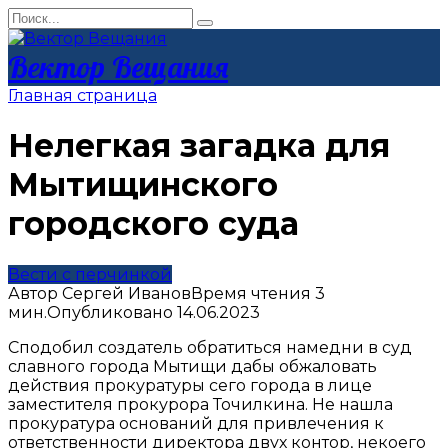
Перейти
Search
к
for:
контенту
Вектор Вещания
Главная страница
Нелегкая загадка для
Мытищинского
городского суда
Вести с перчинкой
Автор
Сергей Иванов
Время чтения
3
мин.
Опубликовано
14.06.2023
Сподобил создатель обратиться намедни в суд
славного города Мытищи дабы обжаловать
действия прокуратуры сего города в лице
заместителя прокурора Точилкина. Не нашла
прокуратура оснований для привлечения к
ответственности директора двух контор, некоего