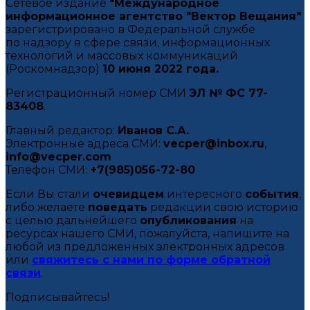
Сетевое издание
"Международное
информационное агентство "Вектор Вещания"
зарегистрировано в Федеральной службе
по надзору в сфере связи, информационных
технологий и массовых коммуникаций
(Роскомнадзор)
10 июня 2022 года.
Регистрационный номер СМИ
ЭЛ № ФС 77-
83408
.
Главный редактор:
Иванов С.А.
Электронные адреса СМИ:
vecper@inbox.ru
,
info@vecper.com
Телефон СМИ:
+7(985)056-72-80
Если Вы стали
очевидцем
интересного
события
,
либо желаете
поведать
редакции свою историю
с целью дальнейшего
опубликования
на
ресурсах нашего СМИ, пожалуйста, напишите на
любой из предложенных электронных адресов
или
свяжитесь с нами по форме обратной
связи
.
Подписывайтесь!