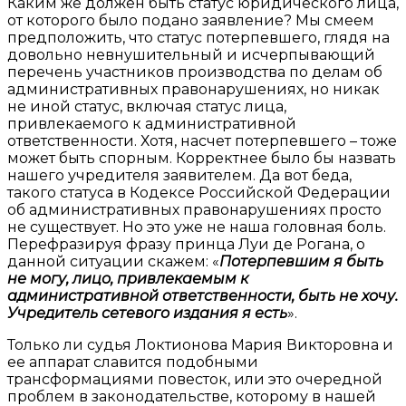
Каким же должен быть статус юридического лица,
от которого было подано заявление? Мы смеем
предположить, что статус потерпевшего, глядя на
довольно невнушительный и исчерпывающий
перечень участников производства по делам об
административных правонарушениях, но никак
не иной статус, включая статус лица,
привлекаемого к административной
ответственности. Хотя, насчет потерпевшего – тоже
может быть спорным. Корректнее было бы назвать
нашего учредителя заявителем. Да вот беда,
такого статуса в Кодексе Российской Федерации
об административных правонарушениях просто
не существует. Но это уже не наша головная боль.
Перефразируя фразу принца Луи де Рогана, о
данной ситуации скажем: «
Потерпевшим я быть
не могу, лицо, привлекаемым к
административной ответственности, быть не хочу.
Учредитель сетевого издания я есть
».
Только ли судья Локтионова Мария Викторовна и
ее аппарат славится подобными
трансформациями повесток, или это очередной
проблем в законодательстве, которому в нашей