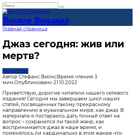
Перейти
Search
к
for:
контенту
Вектор Вещания
Главная страница
Джаз сегодня: жив или
мертв?
Искусство
Автор
Стефанс Вилкс
Время чтения
3
мин.
Опубликовано
21.10.2022
Приветствую, дорогие читатели нашего сетевого
издания! Сегодня мы завершаем цикл наших
статей, посвященных такому прекрасному
направлению в музыкальном мире, как джаз. В
материале я постараюсь дать точный ответ на
вопрос – сохранился ли такой жанр, как
воспринимается джаз в наше время, и
поменялось ли кардинально в этом жанре что-