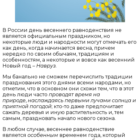
В России день весеннего равноденствия не
является официальным праздником, но
некоторые люди и народности могут отмечать его
как день, когда начинается весна, причем
нередко по своим обычаям, традициям и
особенностям, а некоторые и вовсе как весенний
Новый год –
Навруз
.
Мы банально не сможем перечислить традиции
празднования этого днями всеми народами, но
отметим, что в основном они схожи тем, что в этот
день люди часто
проводят время на
природе
,
наслаждаясь
первыми лучами солнца и
приятной погодой
; кто-то даже предпочитает
сажать деревья и иную растительность и, тем
самым, праздновать начало нового сезона.
В любом случае, весеннее равноденствие
является
особенным
временем года, который