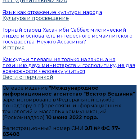
Наш удивительный мир
Язык как отражение культуры народа
Культура и просвещение
Горный старец Хасан ибн Саббах: мистический
лидер и основатель интересного исмаилитского
государства. Неужто Ассасины?
История
Как судьи плевали не только на закон, а на
позицию двух министерств и госполитику, не дав
возможности человеку учиться
Вести с перчинкой
Сетевое издание
"Международное
информационное агентство "Вектор Вещания"
зарегистрировано в Федеральной службе
по надзору в сфере связи, информационных
технологий и массовых коммуникаций
(Роскомнадзор)
10 июня 2022 года.
Регистрационный номер СМИ
ЭЛ № ФС 77-
83408
.