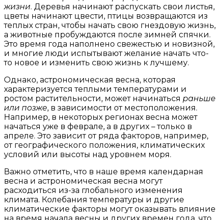
жизни
. Деревья начинают распускать свои листья,
цветы начинают цвести, птицы возвращаются из
теплых стран, чтобы начать свою гнездовую жизнь,
а животные пробуждаются после зимней спячки.
Это время года наполнено свежестью и новизной,
и многие люди испытывают желание начать что-
то новое и изменить свою жизнь к лучшему.
Однако, астрономическая весна, которая
характеризуется теплыми температурами и
ростом растительности, может начинаться
раньше
или позже
, в зависимости от местоположения.
Например, в некоторых регионах весна может
начаться уже в феврале, а в других – только в
апреле. Это зависит от ряда факторов, например,
от географического положения, климатических
условий или высоты над уровнем моря.
Важно отметить, что в наше время календарная
весна и астрономическая весна могут
расходиться из-за глобального изменения
климата. Колебания температуры и другие
климатические факторы могут оказывать влияние
на время начала весны и других времен года, что