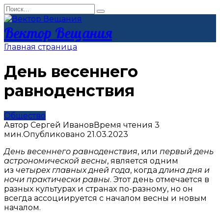
Перейти
Search
к
for:
контенту
Вектор Вещания
Главная страница
День весеннего
равноденствия
Общество
Автор
Сергей Иванов
Время чтения
3
мин.
Опубликовано
21.03.2023
День весеннего равноденствия
, или
первый день
астрономической весны
, является одним
из
четырех главных дней года
, когда
длина дня и
ночи практически равны
. Этот день отмечается в
разных культурах и странах по-разному, но он
всегда ассоциируется с началом весны и новым
началом.