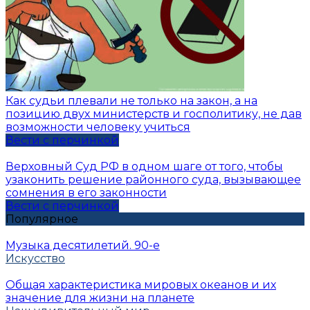
Как судьи плевали не только на закон, а на
позицию двух министерств и госполитику, не дав
возможности человеку учиться
Вести с перчинкой
Верховный Суд РФ в одном шаге от того, чтобы
узаконить решение районного суда, вызывающее
сомнения в его законности
Вести с перчинкой
Популярное
Музыка десятилетий. 90-е
Искусство
Общая характеристика мировых океанов и их
значение для жизни на планете