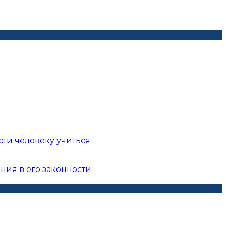
сти человеку учиться
ния в его законности