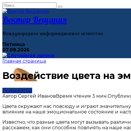
Перейти
Search
к
for:
контенту
Вектор Вещания
Международное информационное агентство
Пятница
07.08.2026
Главная страница
Воздействие цвета на эм
Психология
Автор
Сергей Иванов
Время чтения
3 мин.
Опублик
Цвета окружают нас повсюду и играют значительн
влияние на наше эмоциональное состояние и наст
Известно, что разные цвета могут вызывать разли
расскажем, как они способны повлиять на наше на