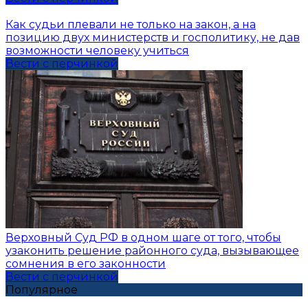
Как судьи плевали не только на закон, а на
позицию двух министерств и госполитику, не дав
возможности человеку учиться
Вести с перчинкой
Верховный Суд РФ в одном шаге от того, чтобы
узаконить решение районного суда, вызывающее
сомнения в его законности
Вести с перчинкой
Популярное