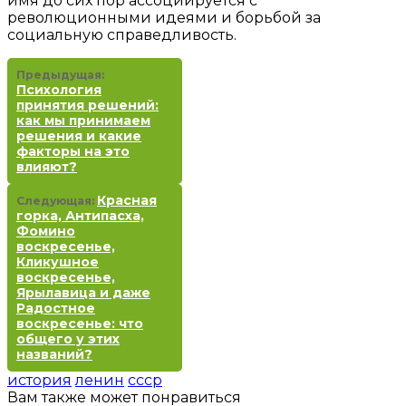
имя до сих пор ассоциируется с
революционными идеями и борьбой за
социальную справедливость.
Предыдущая:
Психология
принятия решений:
как мы принимаем
решения и какие
факторы на это
влияют?
Красная
Следующая:
горка, Антипасха,
Фомино
воскресенье,
Кликушное
воскресенье,
Ярылавица и даже
Радостное
воскресенье: что
общего у этих
названий?
история
ленин
ссср
Вам также может понравиться