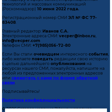
технологий и массовых коммуникаций
(Роскомнадзор)
10 июня 2022 года.
Регистрационный номер СМИ
ЭЛ № ФС 77-
83408
.
Главный редактор:
Иванов С.А.
Электронные адреса СМИ:
vecper@inbox.ru
,
info@vecper.com
Телефон СМИ:
+7(985)056-72-80
Если Вы стали
очевидцем
интересного
события
,
либо желаете
поведать
редакции свою историю
с целью дальнейшего
опубликования
на
ресурсах нашего СМИ, пожалуйста, напишите на
любой из предложенных электронных адресов
или
свяжитесь с нами по форме обратной
связи
.
Подписывайтесь!
Политика конфиденциальности
© 2026 Сетевое издание "Международное