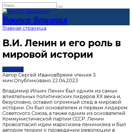
Перейти
Search
к
for:
контенту
Вектор Вещания
Главная страница
В.И. Ленин и его роль в
мировой истории
История
Автор
Сергей Иванов
Время чтения
3
мин.
Опубликовано
22.04.2023
Владимир Ильич Ленин был одним из самых
влиятельных политических лидеров XX века и,
безусловно, оставил огромный след в мировой
истории. Он был основателем и первым лидером
Советского Союза, а также одним из основателей
Коммунистической партии СССР. Ленин
провозгласил идеи марксизма-ленинизма и был
автором теории о проведении революции в