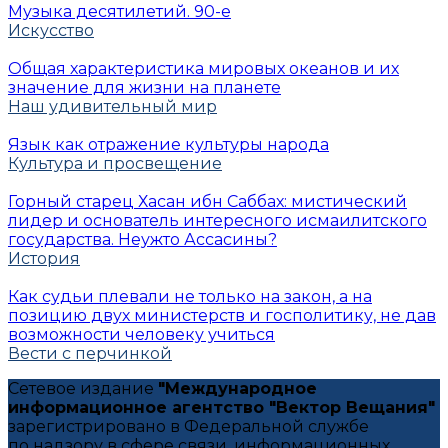
Музыка десятилетий. 90-е
Искусство
Общая характеристика мировых океанов и их
значение для жизни на планете
Наш удивительный мир
Язык как отражение культуры народа
Культура и просвещение
Горный старец Хасан ибн Саббах: мистический
лидер и основатель интересного исмаилитского
государства. Неужто Ассасины?
История
Как судьи плевали не только на закон, а на
позицию двух министерств и госполитику, не дав
возможности человеку учиться
Вести с перчинкой
Сетевое издание
"Международное
информационное агентство "Вектор Вещания"
зарегистрировано в Федеральной службе
по надзору в сфере связи, информационных