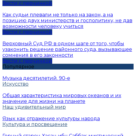
Вести с перчинкой
Как судьи плевали не только на закон, а на
позицию двух министерств и госполитику, не дав
возможности человеку учиться
Вести с перчинкой
Верховный Суд РФ в одном шаге от того, чтобы
узаконить решение районного суда, вызывающее
сомнения в его законности
Вести с перчинкой
Популярное
Музыка десятилетий. 90-е
Искусство
Общая характеристика мировых океанов и их
значение для жизни на планете
Наш удивительный мир
Язык как отражение культуры народа
Культура и просвещение
Горный старец Хасан ибн Саббах: мистический