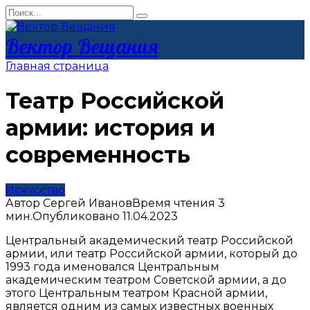
Перейти
Search
к
for:
контенту
Вектор Вещания
Главная страница
Театр Российской
армии: история и
современность
Искусство
Автор
Сергей Иванов
Время чтения
3
мин.
Опубликовано
11.04.2023
Центральный академический театр Российской
армии, или театр Российской армии, который до
1993 года именовался Центральным
академическим театром Советской армии, а до
этого Центральным театром Красной армии,
является одним из самых известных военных