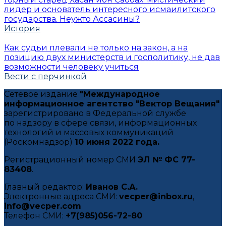
лидер и основатель интересного исмаилитского
государства. Неужто Ассасины?
История
Как судьи плевали не только на закон, а на
позицию двух министерств и госполитику, не дав
возможности человеку учиться
Вести с перчинкой
Сетевое издание
"Международное
информационное агентство "Вектор Вещания"
зарегистрировано в Федеральной службе
по надзору в сфере связи, информационных
технологий и массовых коммуникаций
(Роскомнадзор)
10 июня 2022 года.
Регистрационный номер СМИ
ЭЛ № ФС 77-
83408
.
Главный редактор:
Иванов С.А.
Электронные адреса СМИ:
vecper@inbox.ru
,
info@vecper.com
Телефон СМИ:
+7(985)056-72-80