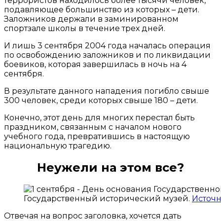
террористов находилось более тысячи человек,
подавляющее большинство из которых – дети.
Заложников держали в заминированном
спортзале школы в течение трех дней.
И лишь 3 сентября 2004 года началась операция
по освобождению заложников и по ликвидации
боевиков, которая завершилась в ночь на 4
сентября.
В результате данного нападения погибло свыше
300 человек, среди которых свыше 180 – дети.
Конечно, этот день для многих перестал быть
праздником, связанным с началом нового
учебного года, превратившись в настоящую
национальную трагедию.
Неужели на этом все?
Государственный исторический музей.
Источ
Отвечая на вопрос заголовка, хочется дать