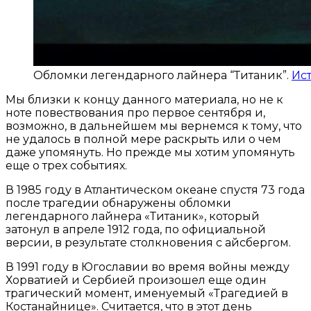
Обломки легендарного лайнера “Титаник”.
Ис
Мы близки к концу данного материала, но не к
ноте повествования про первое сентября и,
возможно, в дальнейшем мы вернемся к тому, что
не удалось в полной мере раскрыть или о чем
даже упомянуть. Но прежде мы хотим упомянуть
еще о трех событиях.
В 1985 году в Атлантическом океане спустя 73 года
после трагедии обнаружены обломки
легендарного лайнера «Титаник», который
затонул в апреле 1912 года, по официальной
версии, в результате столкновения с айсбергом.
В 1991 году в Югославии во время войны между
Хорватией и Сербией произошел еще один
трагический момент, именуемый «Трагедией в
Костанайнице». Считается, что в этот день