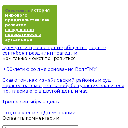
История
Следующая:
мирового
предательства: как
развитое
государство
превратилось в
аутсайдера
культура и просвещение
общество
первое
сентября
праздники
трагедии
Вам также может понравиться
К 90-летию со дня основания ВолгГМУ
Сказ о том, как Измайловский районный суд
заранее рассмотрел жалобу без участия заявителя,
пригласив его в другой день и час…
Третье сентября – день…
Поздравление с Днём знаний
Оставить комментарий
Имя