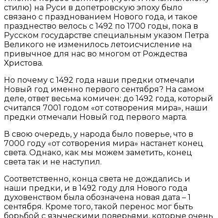
стилю) на Руси в допетровскую эпоху было
связано с празднованием Нового года, и такое
празднество велось с 1492 по 1700 годы, пока в
Русском государстве специальным указом Петра
Великого не изменилось летоисчисление на
привычное для нас во многом от Рождества
Христова.
Но почему с 1492 года наши предки отмечали
Новый год именно первого сентября? На самом
деле, ответ весьма комичен: до 1492 года, который
считался 7001 годом «от сотворения мира», наши
предки отмечали Новый год первого марта.
В свою очередь, у народа было поверье, что в
7000 году «от сотворения мира» настанет конец
света. Однако, как мы можем заметить, конец
света так и не наступил.
Соответственно, конца света не дождались и
наши предки, и в 1492 году для Нового года
духовенством была обозначена новая дата – 1
сентября. Кроме того, такой перенос мог быть
борьбой с языческими поверьями, которые очень