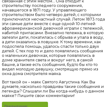
связанная с этим местом… Она отходит к
строительству последнего сооружения,
начавшегося в 1871 году. У управляющего
строительством было четверо детей, с которыми
приключился несчастный случай. Летом 1873 года
эти самые дети вместе с еще одной 10-летней
афроамериканской девочкой играли с тележкой,
набитой припасами. Внезапно тележка, в которую
залезли дети, покатилась с обрыва и упала в воду,
а дети оказались в ловушке. К тому времени, как
подоспела помощь, удалось спасти только двух
детей. С тех пор то и дело появлялись сообщения
о маленьких девочках, которые появлялись в
доме хранителя света и вокруг него, в самой
башне, а также есть сообщения, будто бы кто-то
видел молодую девушку, смотрящую прямо из
окна дома смотрителя маяка.
Вот такой он – маяк Святого Августина. Как Вы
думаете, насколько правдивы такие сообщения и
легенды? Слышали ли Вы когда-нибудь о данном
маяке? Пишите свои комментарии!
Предыдущая: