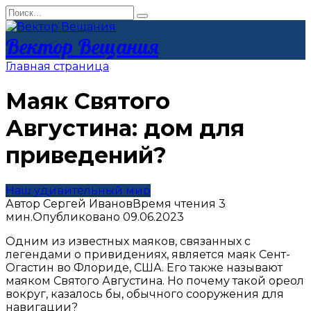
Перейти
Search
к
for:
контенту
Вектор Вещания
Главная страница
Маяк Святого
Августина: дом для
приведений?
Наш удивительный мир
Автор
Сергей Иванов
Время чтения
3
мин.
Опубликовано
09.06.2023
Одним из известных маяков, связанных с
легендами о привидениях, является маяк Сент-
Огастин во Флориде, США. Его также называют
маяком Святого Августина. Но почему такой ореол
вокруг, казалось бы, обычного сооружения для
навигации?