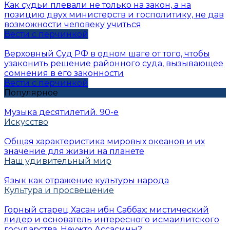
Как судьи плевали не только на закон, а на
позицию двух министерств и госполитику, не дав
возможности человеку учиться
Вести с перчинкой
Верховный Суд РФ в одном шаге от того, чтобы
узаконить решение районного суда, вызывающее
сомнения в его законности
Вести с перчинкой
Популярное
Музыка десятилетий. 90-е
Искусство
Общая характеристика мировых океанов и их
значение для жизни на планете
Наш удивительный мир
Язык как отражение культуры народа
Культура и просвещение
Горный старец Хасан ибн Саббах: мистический
лидер и основатель интересного исмаилитского
государства. Неужто Ассасины?