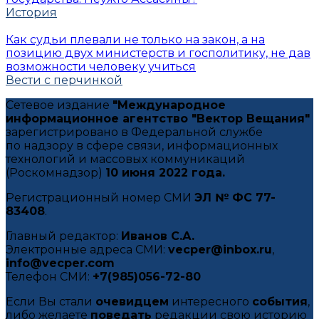
История
Как судьи плевали не только на закон, а на
позицию двух министерств и госполитику, не дав
возможности человеку учиться
Вести с перчинкой
Сетевое издание
"Международное
информационное агентство "Вектор Вещания"
зарегистрировано в Федеральной службе
по надзору в сфере связи, информационных
технологий и массовых коммуникаций
(Роскомнадзор)
10 июня 2022 года.
Регистрационный номер СМИ
ЭЛ № ФС 77-
83408
.
Главный редактор:
Иванов С.А.
Электронные адреса СМИ:
vecper@inbox.ru
,
info@vecper.com
Телефон СМИ:
+7(985)056-72-80
Если Вы стали
очевидцем
интересного
события
,
либо желаете
поведать
редакции свою историю