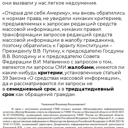
они вызвали у нас легкое недоумение.
«
Открыв для себя Америку
», мы вновь обратились
к нормам права, не увидели никаких критериев,
предъявляемых к запросам редакций средств
массовой информации, никаких правил
трансформации запросов редакций средств
массовой информации в жалобу гражданина,
поэтому обратились к Гаранту Конституции –
Президенту В.В. Путину, к председателю Госдумы
В.В. Володину и к председателю Совета
Федерации В.И. Матвиенко с запросом о том,
являются ли запросы СМИ
жалобами
, имеются ли
какие-нибудь
критерии
, установленные статьей
39 Закона «О средствах массовой информации»,
да и рассматриваются ли запросы не
в
семидневный срок
, а в
тридцатидневный
срок
как обращения граждан.