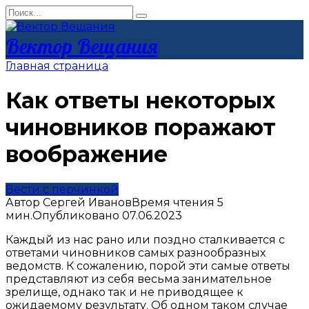
Перейти
Search
к
for:
контенту
Вектор Вещания
Главная страница
Как ответы некоторых
чиновников поражают
воображение
Вести с перчинкой
Автор
Сергей Иванов
Время чтения
5
мин.
Опубликовано
07.06.2023
Каждый из нас рано или поздно сталкивается с
ответами чиновников самых разнообразных
ведомств. К сожалению, порой эти самые ответы
представляют из себя весьма занимательное
зрелище, однако так и не приводящее к
ожидаемому результату. Об одном таком случае