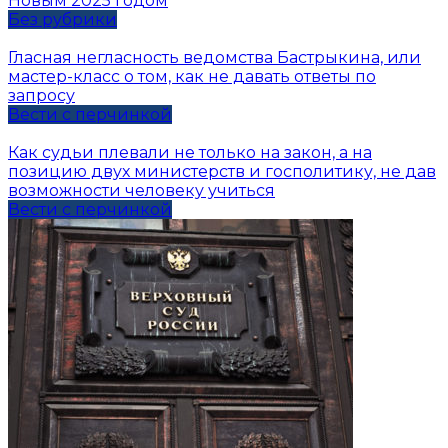
Новым 2025 годом
Без рубрики
Гласная негласность ведомства Бастрыкина, или
мастер-класс о том, как не давать ответы по
запросу
Вести с перчинкой
Как судьи плевали не только на закон, а на
позицию двух министерств и госполитику, не дав
возможности человеку учиться
Вести с перчинкой