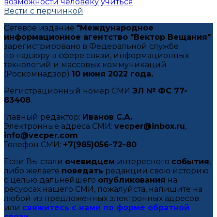
возможности человеку учиться
Вести с перчинкой
Сетевое издание
"Международное
информационное агентство "Вектор Вещания"
зарегистрировано в Федеральной службе
по надзору в сфере связи, информационных
технологий и массовых коммуникаций
(Роскомнадзор)
10 июня 2022 года.
Регистрационный номер СМИ
ЭЛ № ФС 77-
83408
.
Главный редактор:
Иванов С.А.
Электронные адреса СМИ:
vecper@inbox.ru
,
info@vecper.com
Телефон СМИ:
+7(985)056-72-80
Если Вы стали
очевидцем
интересного
события
,
либо желаете
поведать
редакции свою историю
с целью дальнейшего
опубликования
на
ресурсах нашего СМИ, пожалуйста, напишите на
любой из предложенных электронных адресов
или
свяжитесь с нами по форме обратной
связи
.