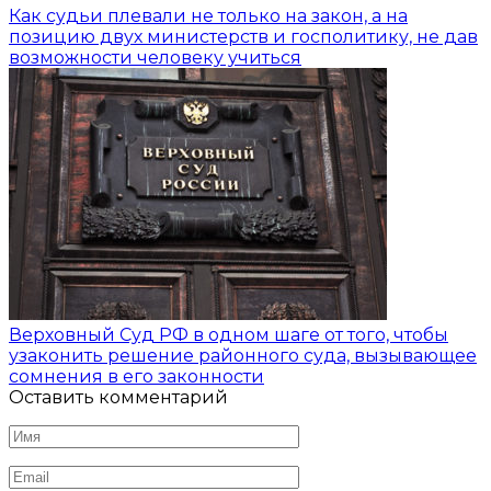
Как судьи плевали не только на закон, а на
позицию двух министерств и госполитику, не дав
возможности человеку учиться
Верховный Суд РФ в одном шаге от того, чтобы
узаконить решение районного суда, вызывающее
сомнения в его законности
Оставить комментарий
Имя
*
Email