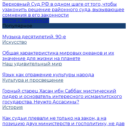
Верховный Суд РФ в одном шаге от того, чтобы
узаконить решение районного суда, вызывающее
сомнения в его законности
Вести с перчинкой
Популярное
Музыка десятилетий. 90-е
Искусство
Общая характеристика мировых океанов и их
значение для жизни на планете
Наш удивительный мир
Язык как отражение культуры народа
Культура и просвещение
Горный старец Хасан ибн Саббах: мистический
лидер и основатель интересного исмаилитского
государства. Неужто Ассасины?
История
Как судьи плевали не только на закон, а на
позицию двух министерств и госполитику, не дав