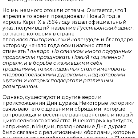
Но мы немного отошли от темы. Считается, что 1
апреля в то время праздновали Новый год, а
король Карл IX
в 1564 году
издал официальный
указ, получивший название
Руссильонский эдикт
,
согласно которому в стране
вводился
григорианский календарь
и благодаря
которому начало года официально стали
отмечать
1 января
.
Но слишком много подданных
продолжали праздновать Новый год именно 1
апреля, и в борьбе с изжившими себя
традициями, таких поданных стали именовать
«первоапрельскими дураками», над которыми
шутили и которых подвергали различным
розыгрышам.
Однако, существуют и другие версии
происхождения Дня дурака. Некоторые историки
связывают его с древними обрядами, которые
сопровождали весеннее равноденствие и новый
цикл сельского хозяйства. В некоторых культурах,
например, в Индии, празднование Дня дурака
было связано с религиозными обрядами, которые