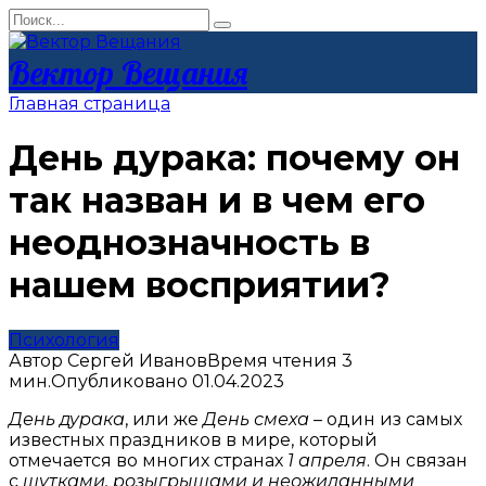
Перейти
Search
к
for:
контенту
Вектор Вещания
Главная страница
День дурака: почему он
так назван и в чем его
неоднозначность в
нашем восприятии?
Психология
Автор
Сергей Иванов
Время чтения
3
мин.
Опубликовано
01.04.2023
День дурака
, или же
День смеха
– один из самых
известных праздников в мире, который
отмечается во многих странах
1 апреля
. Он связан
с
шутками, розыгрышами и неожиданными