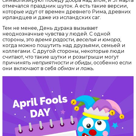
символизируют победу добра над злом, и 31 марта
отмечался праздник шуток. А есть такие версии,
которые идут от времен древнего Рима, древних
ирландцев и даже из исландских саг.
Тем не менее, День дурака вызывает
неоднозначные чувства у людей. С одной
стороны, это
время радости, веселья и юмора
,
когда можно пошутить над друзьями, семьей и
коллегами. С другой стороны, некоторые люди
считают, что такие шутки и розыгрыши могут
причинять
неприятности и обиды
, особенно если
они включают в себя
обман и ложь.