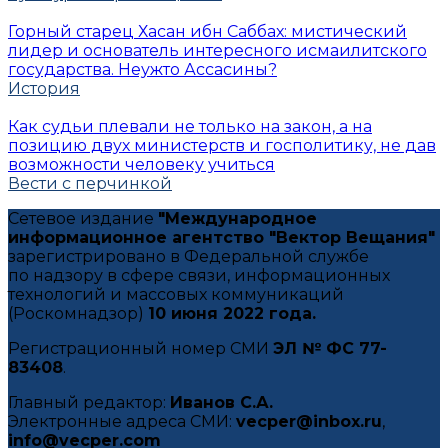
Горный старец Хасан ибн Саббах: мистический
лидер и основатель интересного исмаилитского
государства. Неужто Ассасины?
История
Как судьи плевали не только на закон, а на
позицию двух министерств и госполитику, не дав
возможности человеку учиться
Вести с перчинкой
Сетевое издание
"Международное
информационное агентство "Вектор Вещания"
зарегистрировано в Федеральной службе
по надзору в сфере связи, информационных
технологий и массовых коммуникаций
(Роскомнадзор)
10 июня 2022 года.
Регистрационный номер СМИ
ЭЛ № ФС 77-
83408
.
Главный редактор:
Иванов С.А.
Электронные адреса СМИ:
vecper@inbox.ru
,
info@vecper.com