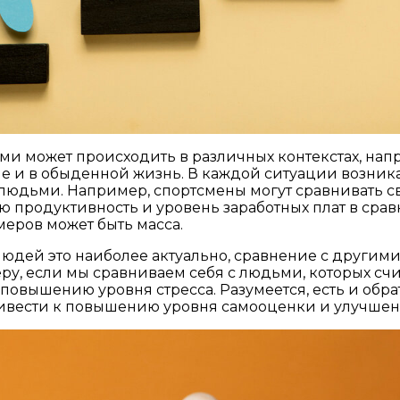
и может происходить в различных контекстах, напри
ле и в обыденной жизнь. В каждой ситуации возника
юдьми. Например, спортсмены могут сравнивать сво
ою продуктивность и уровень заработных плат в сра
меров может быть масса.
 людей это наиболее актуально, сравнение с други
ру, если мы сравниваем себя с людьми, которых счи
вышению уровня стресса. Разумеется, есть и обрат
 привести к повышению уровня самооценки и улучше