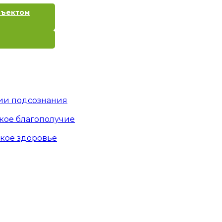
бъектом
ии подсознания
ское благополучие
ское здоровье