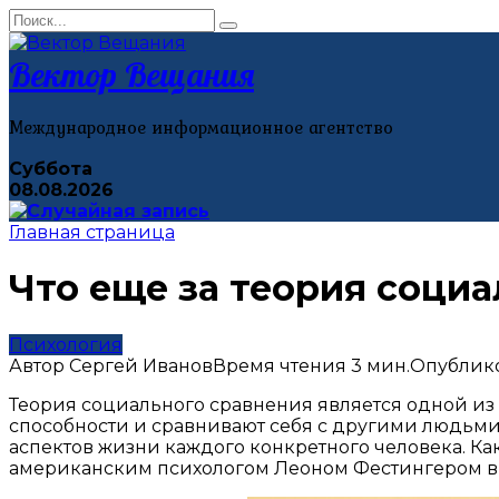
Перейти
Search
к
for:
контенту
Вектор Вещания
Международное информационное агентство
Суббота
08.08.2026
Главная страница
Что еще за теория социа
Психология
Автор
Сергей Иванов
Время чтения
3 мин.
Опублик
Теория социального сравнения является одной из
способности и сравнивают себя с другими людьми
аспектов жизни каждого конкретного человека. К
американским психологом Леоном Фестингером в 1