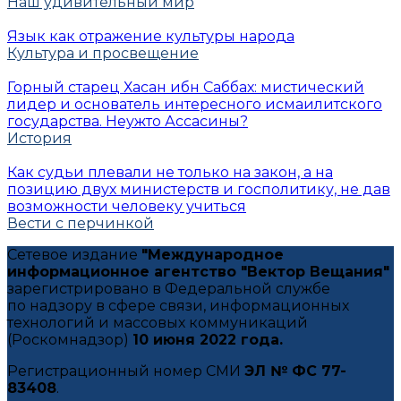
Наш удивительный мир
Язык как отражение культуры народа
Культура и просвещение
Горный старец Хасан ибн Саббах: мистический
лидер и основатель интересного исмаилитского
государства. Неужто Ассасины?
История
Как судьи плевали не только на закон, а на
позицию двух министерств и госполитику, не дав
возможности человеку учиться
Вести с перчинкой
Сетевое издание
"Международное
информационное агентство "Вектор Вещания"
зарегистрировано в Федеральной службе
по надзору в сфере связи, информационных
технологий и массовых коммуникаций
(Роскомнадзор)
10 июня 2022 года.
Регистрационный номер СМИ
ЭЛ № ФС 77-
83408
.