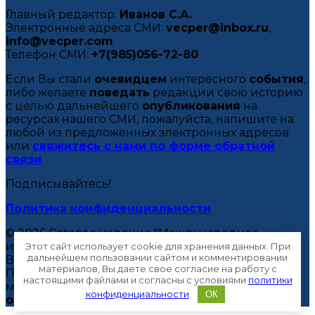
Главный редактор:
Иванов С.А.
Электронные адреса СМИ:
vecper@inbox.ru
,
info@vecper.com
Телефон СМИ:
+7(985)056-72-80
Если Вы стали
очевидцем
интересного
события
,
либо желаете
поведать
редакции свою историю
с целью дальнейшего
опубликования
на
ресурсах нашего СМИ, пожалуйста, напишите на
любой из предложенных электронных адресов
или
свяжитесь с нами по форме обратной
связи
.
Подписывайтесь!
Политика конфиденциальности
© 2026 Сетевое издание "Международное
информационное агентство "Вектор Вещания".
Этот сайт использует cookie для хранения данных. При
дальнейшем пользовании сайтом и комментировании
Все права
защищены
.
материалов, Вы даете свое согласие на работу с
При
полном
или
частичном
использовании
настоящими файлами и согласны с условиями
политики
материалов ссылка на МИА "Вектор Вещания"
конфиденциальности
.
ОК
обязательна
. 16+