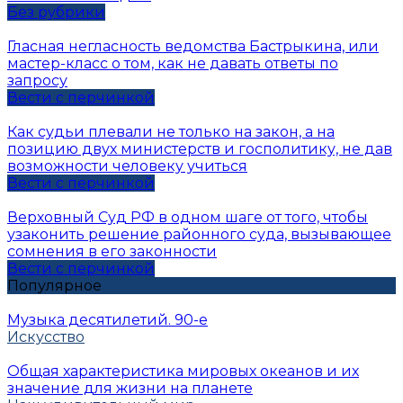
Без рубрики
Гласная негласность ведомства Бастрыкина, или
мастер-класс о том, как не давать ответы по
запросу
Вести с перчинкой
Как судьи плевали не только на закон, а на
позицию двух министерств и госполитику, не дав
возможности человеку учиться
Вести с перчинкой
Верховный Суд РФ в одном шаге от того, чтобы
узаконить решение районного суда, вызывающее
сомнения в его законности
Вести с перчинкой
Популярное
Музыка десятилетий. 90-е
Искусство
Общая характеристика мировых океанов и их
значение для жизни на планете