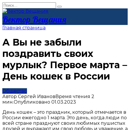
Перейти
Search
к
for:
контенту
Вектор Вещания
Главная страница
А Вы не забыли
поздравить своих
мурлык? Первое марта –
День кошек в России
Общество
Автор
Сергей Иванов
Время чтения
2
мин.
Опубликовано
01.03.2023
День кошек – это праздник, который отмечается в
России ежегодно 1 марта. Это день, когда люди по
всей стране празднуют своих любимых пушистых
друзей и выражают им свою любовь и уважение, а