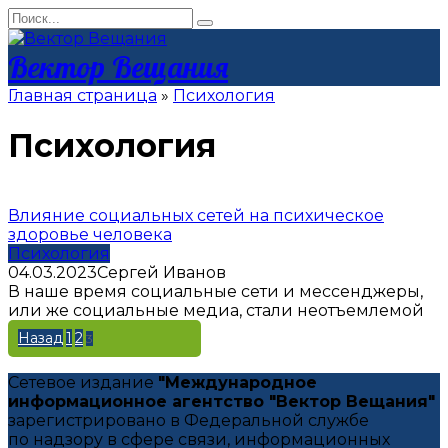
Перейти
Search
к
for:
контенту
Вектор Вещания
Главная страница
»
Психология
Психология
Влияние социальных сетей на психическое
здоровье человека
Психология
04.03.2023
Сергей Иванов
В наше время социальные сети и мессенджеры,
или же социальные медиа, стали неотъемлемой
Назад
1
2
Пагинация
3
записей
Сетевое издание
"Международное
информационное агентство "Вектор Вещания"
зарегистрировано в Федеральной службе
по надзору в сфере связи, информационных