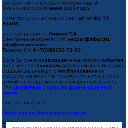
технологий и массовых коммуникаций
(Роскомнадзор)
10 июня 2022 года.
Регистрационный номер СМИ
ЭЛ № ФС 77-
83408
.
Главный редактор:
Иванов С.А.
Электронные адреса СМИ:
vecper@inbox.ru
,
info@vecper.com
Телефон СМИ:
+7(985)056-72-80
Если Вы стали
очевидцем
интересного
события
,
либо желаете
поведать
редакции свою историю
с целью дальнейшего
опубликования
на
ресурсах нашего СМИ, пожалуйста, напишите на
любой из предложенных электронных адресов
или
свяжитесь с нами по форме обратной
связи
.
Подписывайтесь!
Политика конфиденциальности
© 2026 Сетевое издание "Международное
Этот сайт использует cookie для хранения данных. При